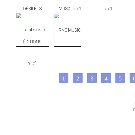
1
2
3
4
5
T
P