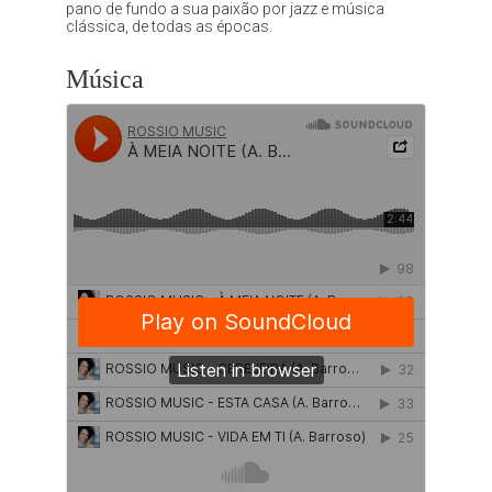
pano de fundo a sua paixão por jazz e música
clássica, de todas as épocas.
Música