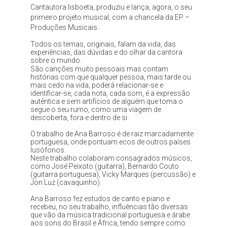
Cantautora lisboeta, produziu e lança, agora, o seu
primeiro projeto musical, com a chancela da EP –
Produções Musicais.
Todos os temas, originais, falam da vida, das
experiências, das dúvidas e do olhar da cantora
sobre o mundo.
São canções muito pessoais mas contam
histórias com que qualquer pessoa, mais tarde ou
mais cedo na vida, poderá relacionar-se e
identificar-se, cada nota, cada som, é a expressão
autêntica e sem artifícios de alguém que toma o
segue o seu rumo, como uma viagem de
descoberta, fora e dentro de si.
O trabalho de Ana Barroso é de raiz marcadamente
portuguesa, onde pontuam ecos de outros países
lusófonos.
Neste trabalho colaboram consagrados músicos,
como José Peixoto (guitarra), Bernardo Couto
(guitarra portuguesa), Vicky Marques (percussão) e
Jon Luz (cavaquinho).
Ana Barroso fez estudos de canto e piano e
recebeu, no seu trabalho, influências tão diversas
que vão da música tradicional portuguesa e árabe
aos sons do Brasil e África, tendo sempre como