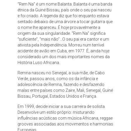
“Rem Na” é um nome Balanta. Balanta é uma banda
étnica da Guiné Bissau, país onde o seu pai nasceu
e foi criado. A legenda diz que foi enquanto estava
sentado debaixo de uma árvore a tocar guitarra que
o nome lhe apareceu. É hoje provavelmente a
origem da sua singularidade. “Rem Na” significa
“suficiente”, “mais não”…O seu pai era cantor e um
ativista pela Independência. Morreu num terrível
acidente de avião em Cuba, em 1977. É, ainda hoje
considerado um dos mais importantes nomes da
História Luso Africana.
Remna nasceu no Senegal, a sua mãe, de Cabo
Verde, passou anos, como os da infância e
adolescência de Remna, fazendo e desfazendo
malas entre países como Zaire, Mali, Senegal, Guiné
Bissau, Portugal, Estados Unidos e França.
Em 1999, decide iniciar a sua carreira de solista.
Desenvolve um estilo próprio: misturando
influências acústicas com música Africana, reggae
grooves associadas aos movimentos e harmonias
Europeias.