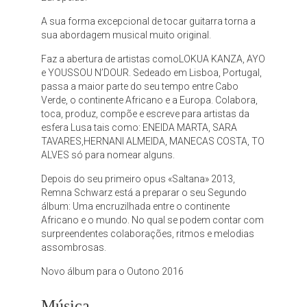
A sua forma excepcional de tocar guitarra torna a
sua abordagem musical muito original.
Faz a abertura de artistas comoLOKUA KANZA, AYO
e YOUSSOU N’DOUR. Sedeado em Lisboa, Portugal,
passa a maior parte do seu tempo entre Cabo
Verde, o continente Africano e a Europa. Colabora,
toca, produz, compõe e escreve para artistas da
esfera Lusa tais como: ENEIDA MARTA, SARA
TAVARES,HERNANI ALMEIDA, MANECAS COSTA, TO
ALVES só para nomear alguns.
Depois do seu primeiro opus «Saltana» 2013,
Remna Schwarz está a preparar o seu Segundo
álbum: Uma encruzilhada entre o continente
Africano e o mundo. No qual se podem contar com
surpreendentes colaborações, ritmos e melodias
assombrosas.
Novo álbum para o Outono 2016
Música