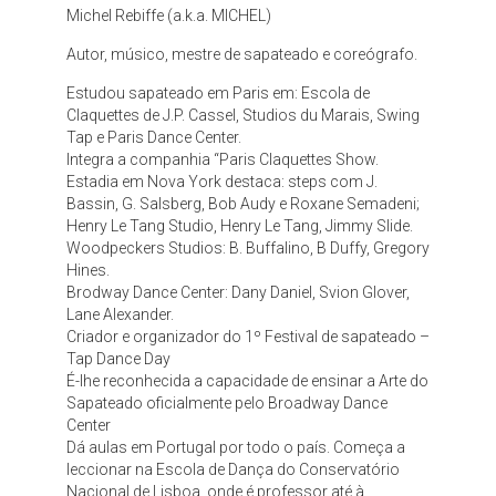
Michel Rebiffe (a.k.a. MICHEL)
Autor, músico, mestre de sapateado e coreógrafo.
Estudou sapateado em Paris em: Escola de
Claquettes de J.P. Cassel, Studios du Marais, Swing
Tap e Paris Dance Center.
Integra a companhia “Paris Claquettes Show.
Estadia em Nova York destaca: steps com J.
Bassin, G. Salsberg, Bob Audy e Roxane Semadeni;
Henry Le Tang Studio, Henry Le Tang, Jimmy Slide.
Woodpeckers Studios: B. Buffalino, B Duffy, Gregory
Hines.
Brodway Dance Center: Dany Daniel, Svion Glover,
Lane Alexander.
Criador e organizador do 1º Festival de sapateado –
Tap Dance Day
É-lhe reconhecida a capacidade de ensinar a Arte do
Sapateado oficialmente pelo Broadway Dance
Center
Dá aulas em Portugal por todo o país. Começa a
leccionar na Escola de Dança do Conservatório
Nacional de Lisboa, onde é professor até à