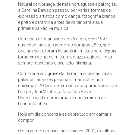
Natural de Noruega, de mãe norueguesa e pai inglês,
a Caroline Dawson passou por várias formas de
expressão artística como dança, fotografia branco
e preto e cerâmica antes de voltar para a sua
primeira paixão, -a musica.
Começou a tocar piano aos 6 anos, e em 1997
nasceram as suas primeiras composições, que
originalmente foram baladas intimistas para depois
tornarem-se numa mistura de jazz e cabaret, mas
sempre mantendo o seu lado intimista.
Com a sua voz grave ela da muita importância às
palavras, as vezes pessoais, mas sobretudo
universais. A Caroline tem sido comparada com Ute
Lemper, Joni Mitchell, a Nico dos Velvet
Underground e como uma versão feminina de
Leonard Cohen.
Hoje em dia concentra-se sobre tudo em cantar e
compor.
O seu primeiro maxi-single saio em 2001, e o álbum