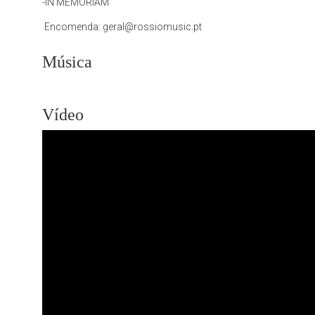
-IN MEMORIAM
Encomenda:
geral@rossiomusic.pt
Música
Vídeo