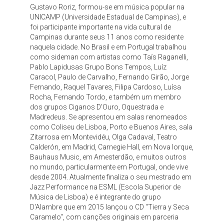
Gustavo Roriz, formou-se em música popular na
UNICAMP (Universidade Estadual de Campinas), e
foi participante importante na vida cultural de
Campinas durante seus 11 anos como residente
naquela cidade. No Brasil e em Portugal trabalhou
como sideman com artistas como Taís Raganelli,
Pablo Lapidusas Grupo Bons Tempos, Luíz
Caracol, Paulo de Carvalho, Fernando Girão, Jorge
Fernando, Raquel Tavares, Filipa Cardoso, Luísa
Rocha, Fernando Tordo, e também um membro
dos grupos Ciganos D'Ouro, Oquestrada e
Madredeus. Se apresentou em salas renomeados
como Coliseu de Lisboa, Porto e Buenos Aires, sala
Zitarrosa em Montevidéu, Olga Cadaval, Teatro
Calderón, em Madrid, Carnegie Hall, em Nova Iorque,
Bauhaus Music, em Amesterdão, e muitos outros
no mundo, particularmente em Portugal, onde vive
desde 2004. Atualmente finaliza o seu mestrado em
Jazz Performance na ESML (Escola Superior de
Música de Lisboa) e é integrante do grupo
D'Alambre que em 2015 lançou o CD "Tierra y Seca
Caramelo", com canções originais em parceria