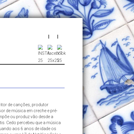
itor de canções, produtor
ssor de música em creche e pré-
mpõe ou produz vão desde a
tis. Cedo percebeu que a música
 quando aos 6 anos de idade os