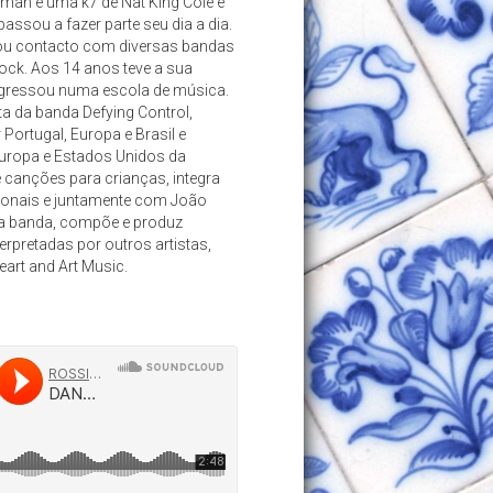
man e uma k7 de Nat King Cole e
assou a fazer parte seu dia a dia.
mou contacto com diversas bandas
rock. Aos 14 anos teve a sua
 ingressou numa escola de música.
ta da banda Defying Control,
Portugal, Europa e Brasil e
Europa e Estados Unidos da
 canções para crianças, integra
ionais e juntamente com João
iga banda, compõe e produz
rpretadas por outros artistas,
art and Art Music.