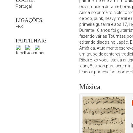
pais lhe ofereceram um walk
Portugal
ouvir música durante horas p
Ainda no primeiro ciclo to
de pop, punk, heavy metal e 
LIGAÇÕES:
primeira guitarra e aos 17,
FBK
Durante 10 anos foi guitarris
fazendo várias Tournées por 
PARTILHAR:
editando discos no Japão, 
América. Atualmente escreve
um grupo de cantares tradic
Ribeiro, ex vocalista da ant
canções pop para serem inte
tendo a parceria por nome He
Música